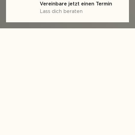
Vereinbare jetzt einen Termin
Lass dich beraten
Form und Funktion kommen stilvoll zusammen.
Für Picknicks und alle anderen angenehmen
Momente im Freien. Ferla bietet eine neue
Sichtweise auf das Konzept des Picknicktisches.