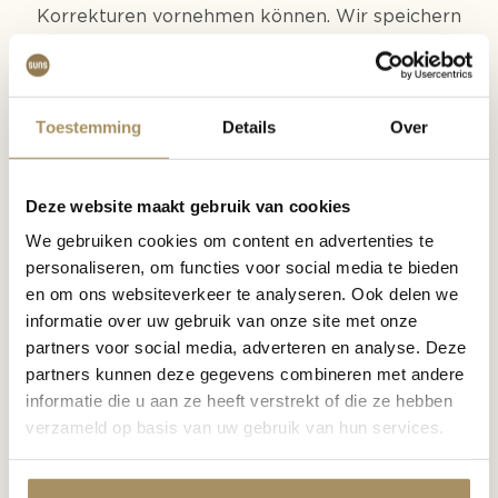
Korrekturen vornehmen können. Wir speichern
personenbezogene Daten, die wir von unseren
Kunden für die Durchführung von Garantiearbeiten
erhalten haben, für einen Zeitraum von maximal 5
Toestemming
Details
Over
Jahren (das ist unsere Garantiezeit).
5. Sicherheit persönlicher Daten
Persönliche Daten werden in einer sicheren
Deze website maakt gebruik van cookies
Umgebung verarbeitet und innerhalb der
We gebruiken cookies om content en advertenties te
Europäischen Union gespeichert. Wir haben dafür
personaliseren, om functies voor social media te bieden
Sicherheitsmaßnahmen auf mehreren Ebenen
en om ons websiteverkeer te analyseren. Ook delen we
ergriffen. Wir bewerten regelmäßig das
informatie over uw gebruik van onze site met onze
Sicherheitsniveau und passen unsere
partners voor social media, adverteren en analyse. Deze
Sicherheitspolitik bei Bedarf an.
partners kunnen deze gegevens combineren met andere
6. Rechte der betroffenen Person
informatie die u aan ze heeft verstrekt of die ze hebben
Die Person, deren personenbezogene Daten wir
verzameld op basis van uw gebruik van hun services.
verarbeiten (die betroffene Person), hat gemäß
der Allgemeinen Datenschutzverordnung
verschiedene Rechte. Kurz gesagt sind dies die