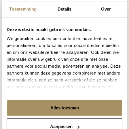
Toestemming
Details
Over
Deze website maakt gebruik van cookies
Termoli
We gebruiken cookies om content en advertenties te
personaliseren, om functies voor social media te bieden
en om ons websiteverkeer te analyseren. Ook delen we
Beistelltische
informatie over uw gebruik van onze site met onze
partners voor social media, adverteren en analyse. Deze
partners kunnen deze gegevens combineren met andere
informatie die u aan ze heeft verstrekt of die ze hebben
verzameld op basis van uw gebruik van hun services.
Aspen | u-förmig
Alles toestaan
Beistelltische
Aanpassen