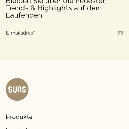
Bleiben Sie über die neuesten
Trends & Highlights auf dem
Laufenden
E-
*
E-mailadres
*
mailadres
Produkte