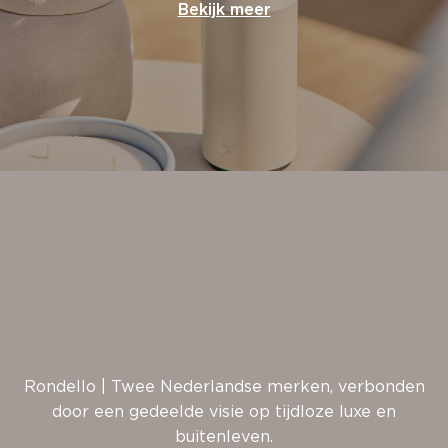
Bekijk meer
Rondello | Twee Nederlandse merken, verbonden
door een gedeelde visie op tijdloze luxe en
buitenleven.