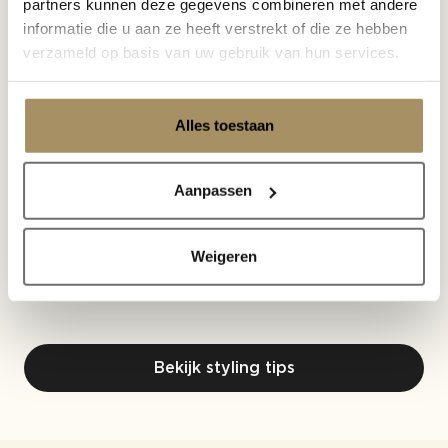
partners kunnen deze gegevens combineren met andere
informatie die u aan ze heeft verstrekt of die ze hebben
verzameld op basis van uw gebruik van hun services.
Alles toestaan
Buiten leven draait om meer dan alleen mooi
Aanpassen
weer. Het is het gevoel van langer blijven zitten,
samen eten terwijl de avond langzaam valt en
genieten van een buitenruimte die net zo warm
Weigeren
en uitnodigend aanvoelt als binnen. Juist de
kleine details maken daarin het verschil.
Bekijk styling tips