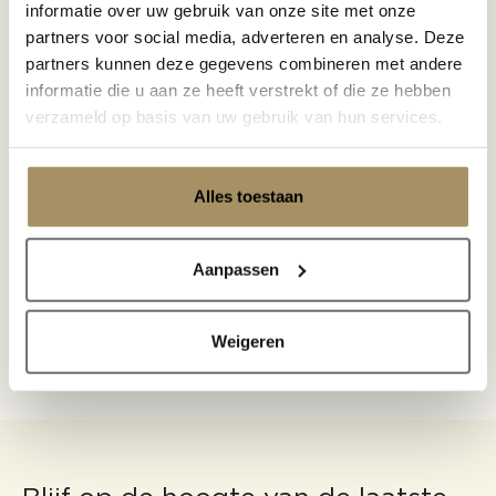
informatie over uw gebruik van onze site met onze
partners voor social media, adverteren en analyse. Deze
partners kunnen deze gegevens combineren met andere
informatie die u aan ze heeft verstrekt of die ze hebben
Onze partners werken met SUNS
verzameld op basis van uw gebruik van hun services.
meubelen in designs en projecten.
Benieuwd naar de projecten van onze
partners, bekijk ze hier.
Alles toestaan
Bekijk partners
Aanpassen
Weigeren