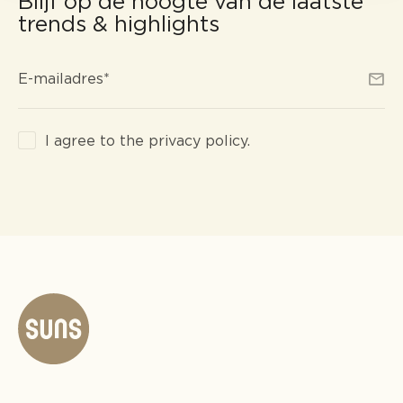
Blijf op de hoogte van de laatste
trends & highlights
E-
*
E-mailadres
*
mailadres
Consent
I agree to the privacy policy.