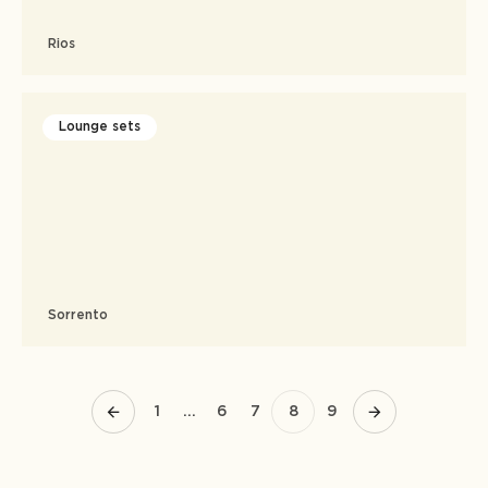
Rios
Lounge sets
Sorrento
1
…
6
7
8
9